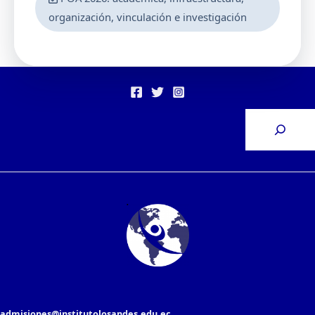
organización, vinculación e investigación
admisiones@institutolosandes.edu.ec