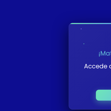
¡Mat
Accede 