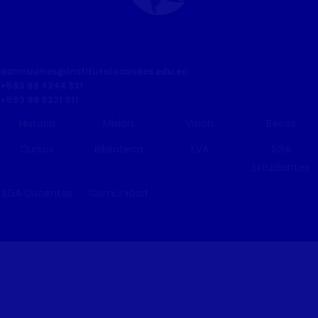
admisiones@institutolosandes.edu.ec
+593 98 4344 331
+593 98 6321 911
Historia
Misión
Visión
Becas
Cursos
Biblioteca
EVA
SGA
Estudiantes
SGA Docentes
Comunidad